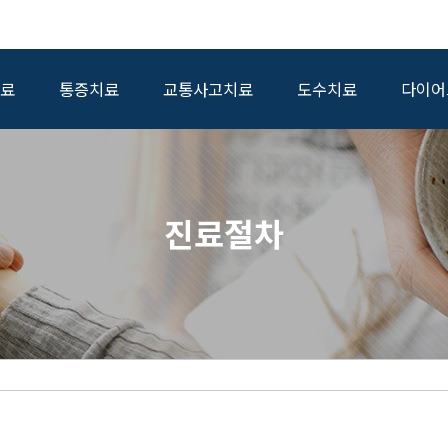
료
통증치료
교통사고치료
도수치료
다이어
수술 전후 재활과 요양, 항암치료와 방사선치료의 부작용관리를 고주파 온열치료
진료절차
드립니다.