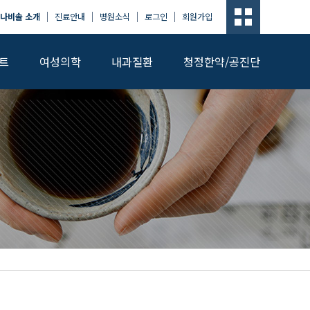
나비솔 소개
진료안내
병원소식
로그인
회원가입
트
여성의학
내과질환
청정한약/공진단
, 항암 면역치료를 통해 전이 및 재발 예방 관리를