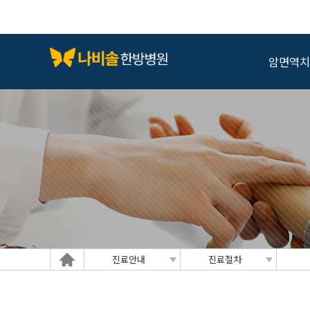
암면역치
암 
도와
진료안내
진료절차