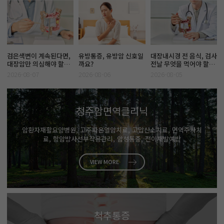
검은색변이 계속된다면,
유방통증, 유방암 신호일
대장내시경 전 음식, 검사
대장암만 의심해야 할까
까요?
전날 무엇을 먹어야 할까
요?
요?
2026-08-07
2026-08-06
2026-08-05
청주암면역클리닉
암환자재활요양병원, 고주파온열암치료, 고압산소치료, 면역주사치
료, 항암방사선부작용관리, 암성통증, 전이재발예방
VIEW MORE
척추통증