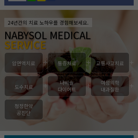
24년간의 치료 노하우를 경험해보세요.
류정
병원장
만
NABYSOL MEDICAL
SERVICE
항상 친절
하고 사랑
암면역치료
통증치료
교통사고치료
받는
환자중심
병원이 되
나비솔
여성의학
도수치료
도록 노력
다이어트
내과질환
하겠습니
다.
청정한약
공진단
[진료분야]
암면역치료
당뇨