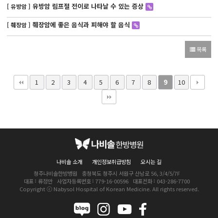
유방암 림프절 전이로 나타날 수 있는 증상
[ 유방암 ]
췌장암에 좋은 음식과 피해야 할 음식
[ 췌장암 ]
목록
1
2
3
4
5
6
7
8
9
10
나비솔 소개
개인정보취급방침
오시는 길
청주나비솔한방병원
충청북도 청주시 서원구 산남로 56, 3/4/5/7F
대표
류정만
사업자등록번호
779-16-00596
대표전화
043-286-7700
Copyright ⓒ Nabysol Hospital of Korean Medicine. All rights reserved.