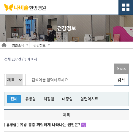
건강정보
병원소식
건강정보
전체 297건
/ 9 페이지
RSS
검색
전체
유방암
췌장암
대장암
암면역치료
제목
유방 통증 찌릿하게 나타나는 원인은?
[ 유방암 ]